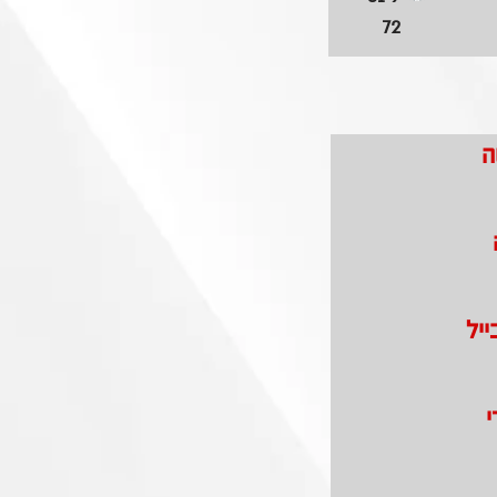
72
ה
ייל
י