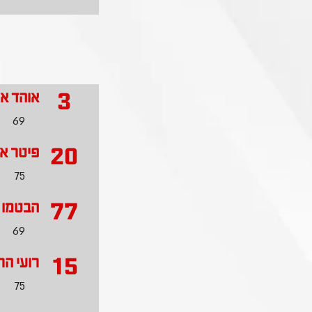
3
אוהד אל
69
20
פיטר א
75
77
הבטמו ג
69
15
רועי הר
75