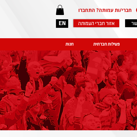
חברי/ות עמותה? התחברו
שר
אזור חברי העמותה
EN
פעילות חברתית
חנות