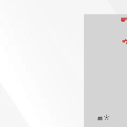
יש
י
85