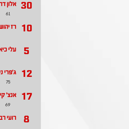
30
אלון דר
61
10
רז יהוש
5
עלי כיא
12
ג'פרי נ
75
17
אנצ' קי
69
8
רועי רב