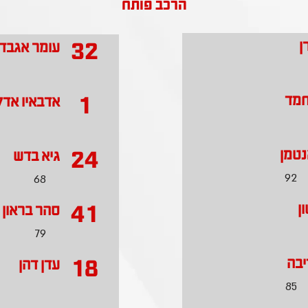
הרכב פותח
32
ן
עומר אגבד
1
חמד
אדבאיו אדלי
24
נטמן
גיא בדש
92
68
41
ן
סהר בראון
79
18
יבה
עדן דהן
85