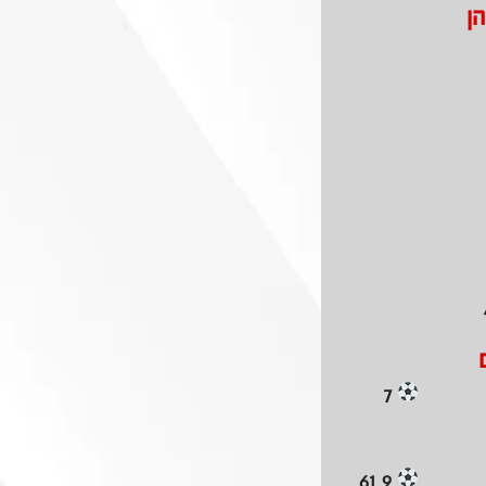
הן
7
9 61