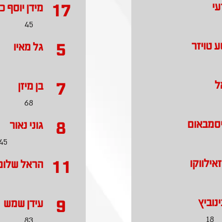
17
עי
מידן יוסף כ
45
5
ע טויזר
גל מאיו
7
ל
בן מיזן
68
8
יסמבאום
גוני נאור
45
11
זאילווקו
הראל שלום
9
ינוביץ
עידן שמש
18
83