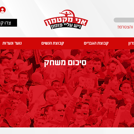
צרו ק
דון
קבוצת הגברים
קבוצת הנשים
נוער ונערות
סיכום משחק