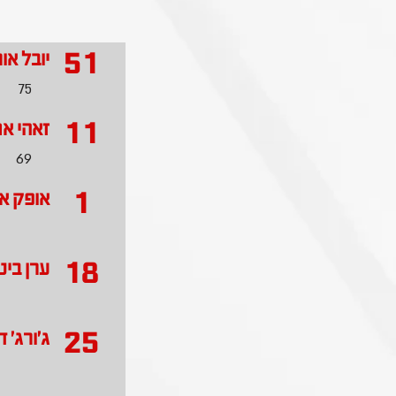
51
יובל אור
75
11
זאהי א
69
1
אופק א
18
ערן ביטו
25
ג'ורג' ד