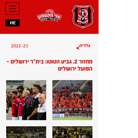
HE
2022-23
גלריה
>
מחזור 2, גביע הטוטו: בית"ר ירושלים -
הפועל ירושלים