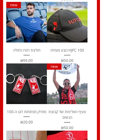
new
כובע מצחיה HJFC 100
חולצת רטרו כחולה
Price
Price
₪99.00
₪50.00
new
צעיף האליפות של קבוצת
מחזיק מפתחות לוגו ה-100
הנשים
Price
₪20.00
Price
₪50.00