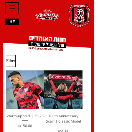
HE
Filter
Warm-up shirt | 25-26
100th Anniversary
Scarf | Classic Model
Price
₪150.00
Price
₪50.00