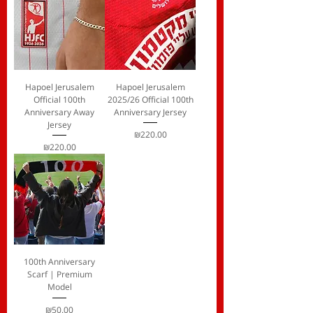
Hapoel Jerusalem
Hapoel Jerusalem
Official 100th
2025/26 Official 100th
Anniversary Away
Anniversary Jersey
Jersey
Price
₪220.00
Price
₪220.00
100th Anniversary
Scarf | Premium
Model
Price
₪50.00