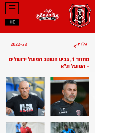
HE
2022-23
גלריה
>
מחזור 1, גביע הטוטו: הפועל ירושלים
- הפועל ת''א