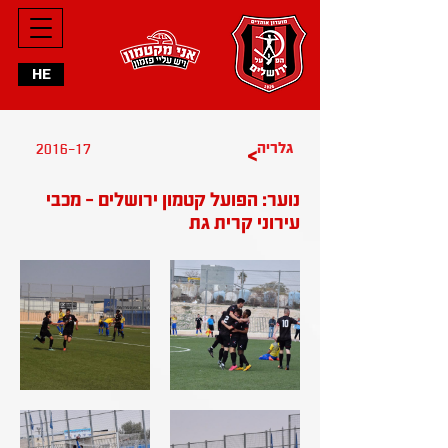
HE
2016-17
גלריה
>
נוער: הפועל קטמון ירושלים - מכבי
עירוני קרית גת