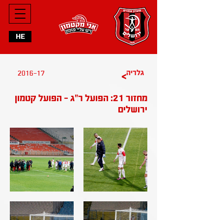
HE
2016-17
גלריה
>
מחזור 21: הפועל ר"ג - הפועל קטמון
ירושלים