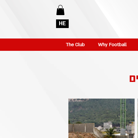
HE
The Club
Why Football