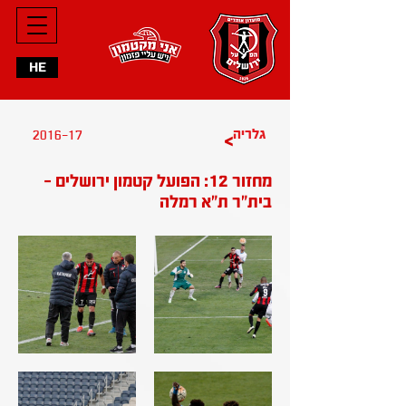
HE
2016-17
גלריה
>
מחזור 12: הפועל קטמון ירושלים -
בית"ר ת"א רמלה