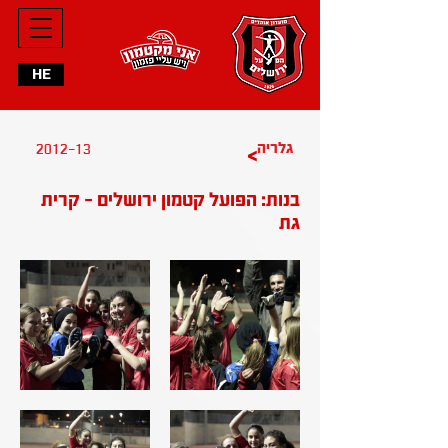
HE
2012-13
גלריה
>
בנות: הפועל קטמון ירושלים - קרית
גת