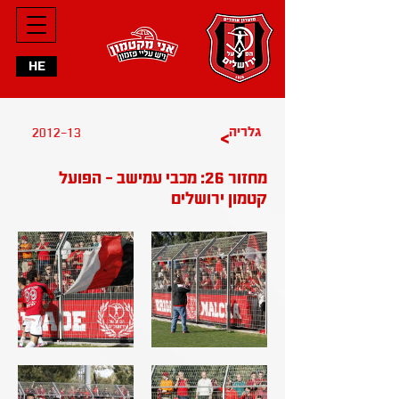
HE
2012-13
גלריה
>
מחזור 26: מכבי עמישב - הפועל
קטמון ירושלים