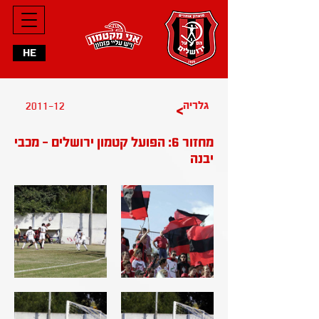
HE
2011-12
גלריה
>
מחזור 6: הפועל קטמון ירושלים - מכבי
יבנה