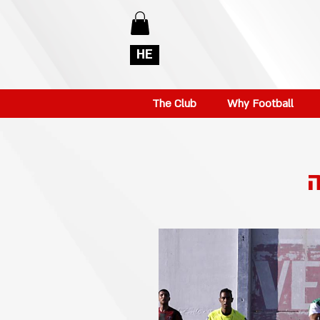
HE
The Club
Why Football
ה