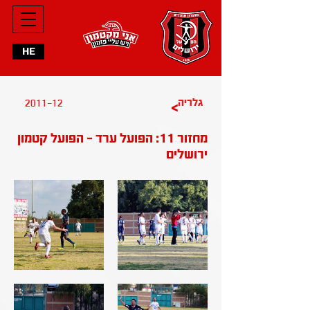
HE
2011-12
גלריה
>
מחזור 11: הפועל ערד - הפועל קטמון
ירושלים