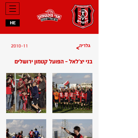
HE
2010-11
גלריה
>
בני יצ'לאל - הפועל קטמון ירושלים