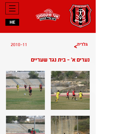
HE
2010-11
גלריה
>
נערים א' - בית נגד שעריים