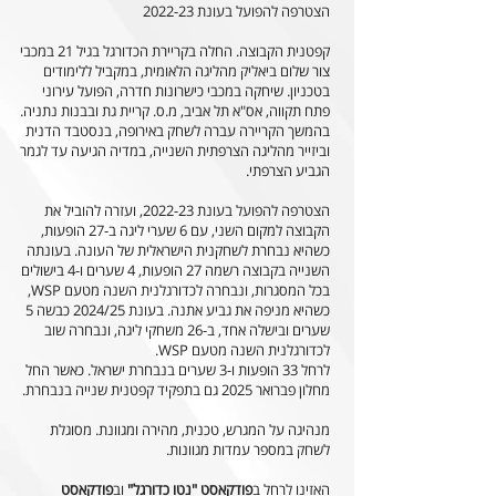
הצטרפה להפועל בעונת 2022-23
קפטנית הקבוצה. החלה בקריירת הכדורגל בגיל 21 במכבי
צור שלום ביאליק מהליגה הלאומית, במקביל ללימודים
בטכניון. שיחקה במכבי כישרונות חדרה, הפועל עירוני
פתח תקווה, אס"א תל אביב, מ.ס. קריית גת ובבנות נתניה.
בהמשך הקריירה עברה לשחק באירופה, בנסטבד הדנית
וביזייר מהליגה הצרפתית השנייה, במדיה הגיעה עד לגמר
הגביע הצרפתי.
הצטרפה להפועל בעונת 2022-23, ועזרה להוביל את
הקבוצה למקום השני, עם 6 שערי ליגה ב-27 הופעות,
כשהיא נבחרת לשחקנית הישראלית של העונה. בעונתה
השנייה בקבוצה רשמה 27 הופעות, 4 שערים ו-4 בישולים
בכל המסגרות, ונבחרה לכדורגלנית השנה מטעם WSP,
כשהיא מניפה את גביע אתנה. בעונת 2024/25 כבשה 5
שערים ובישלה אחד, ב-26 משחקי ליגה, ונבחרה שוב
לכדורגלנית השנה מטעם WSP.
לרחל 33 הופעות ו-3 שערים בנבחרת ישראל. כאשר החל
מחלון פברואר 2025 גם בתפקיד קפטנית שנייה בנבחרת.
מנהיגה על המגרש, טכנית, מהירה ומגוונת. מסוגלת
לשחק במספר עמדות מגוונות.
האזינו לרחל ב
פודקאסט "נטו כדורגל"
וב
פודקאסט