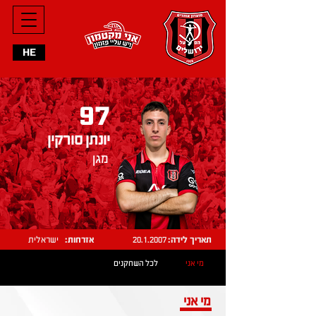
HE
97
יונתן סורקין
מגן
תאריך לידה:
20.1.2007
אזרחות:
ישראלית
מי אני
לכל השחקנים
מי אני