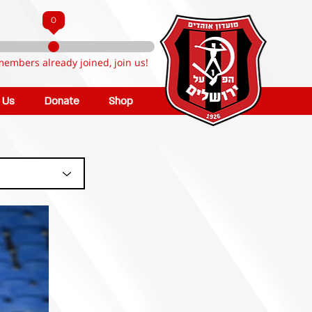
0
members already joined, join us!
n Us
Donate
Shop