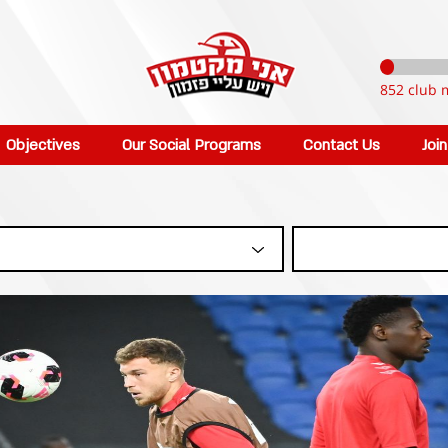
852 club 
Objectives
Our Social Programs
Contact Us
Joi