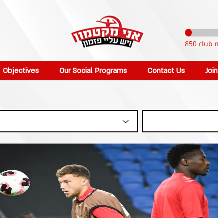
850 club 
Objectives
Our Social Programs
Contact Us
Joi