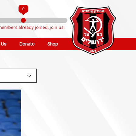
0
members already joined, join us!
n Us
Donate
Shop