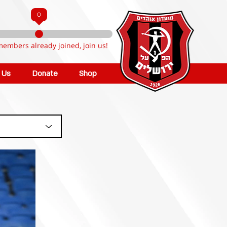
0
members already joined, join us!
n Us
Donate
Shop