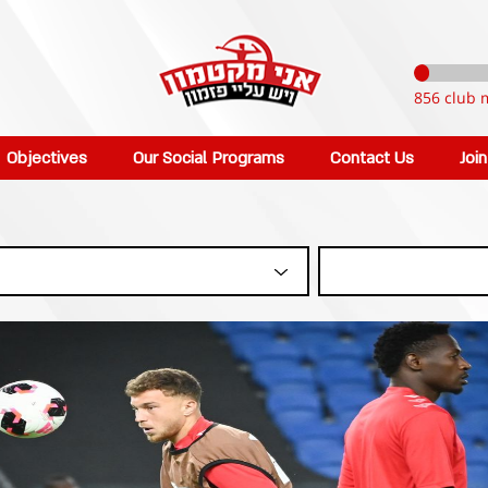
856 club 
Objectives
Our Social Programs
Contact Us
Joi