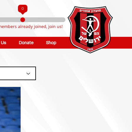
0
members already joined, join us!
n Us
Donate
Shop