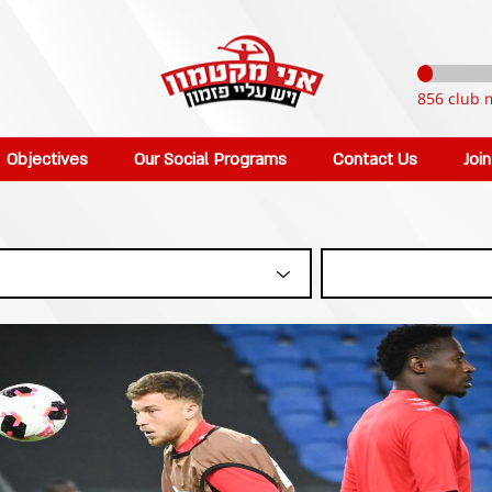
856 club 
Objectives
Our Social Programs
Contact Us
Joi