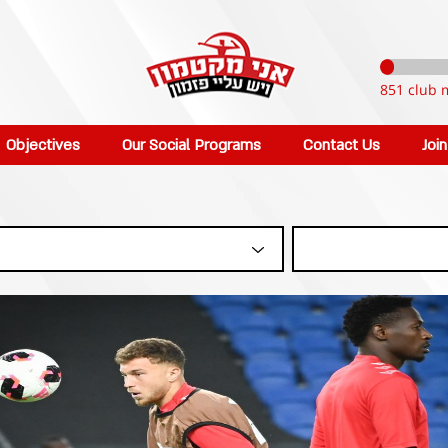
851 club 
Objectives
Our Social Programs
Contact Us
Joi