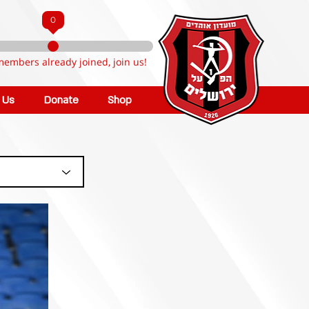
0
members already joined, join us!
n Us
Donate
Shop