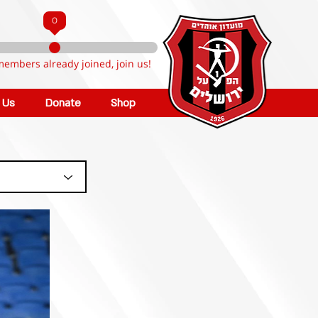
0
members already joined, join us!
n Us
Donate
Shop