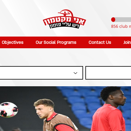
856 club 
Objectives
Our Social Programs
Contact Us
Joi