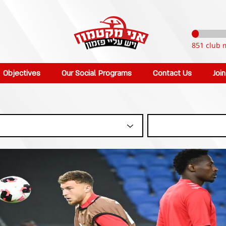
851 club 
Objectives
Our Social Programs
Contact Us
Joi