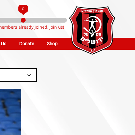
0
members already joined, join us!
n Us
Donate
Shop