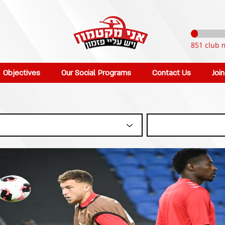
851 club 
Objectives
Our Social Programs
Contact Us
Joi