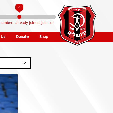
0
members already joined, join us!
n Us
Donate
Shop