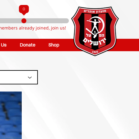
0
members already joined, join us!
n Us
Donate
Shop