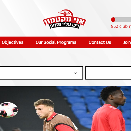
852 club 
Objectives
Our Social Programs
Contact Us
Joi