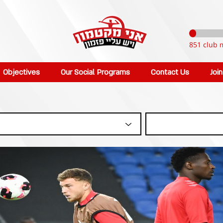
851 club 
Objectives
Our Social Programs
Contact Us
Joi