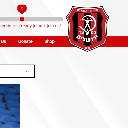
0
members already joined, join us!
n Us
Donate
Shop