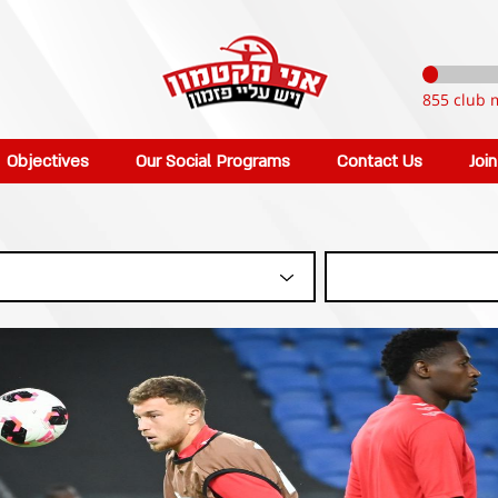
855 club 
Objectives
Our Social Programs
Contact Us
Joi