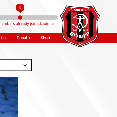
0
members already joined, join us!
n Us
Donate
Shop