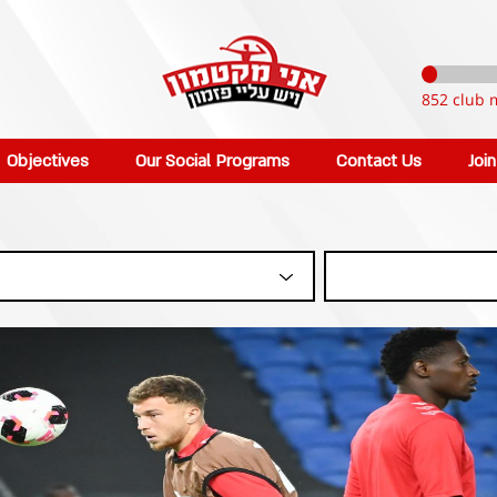
852 club 
Objectives
Our Social Programs
Contact Us
Joi