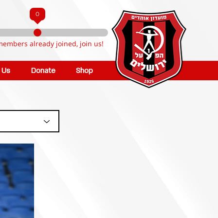
0
members already joined, join us!
n Us
Donate
Shop