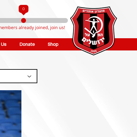
0
members already joined, join us!
n Us
Donate
Shop