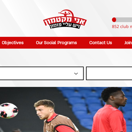
852 club 
Objectives
Our Social Programs
Contact Us
Joi