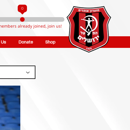
0
members already joined, join us!
n Us
Donate
Shop