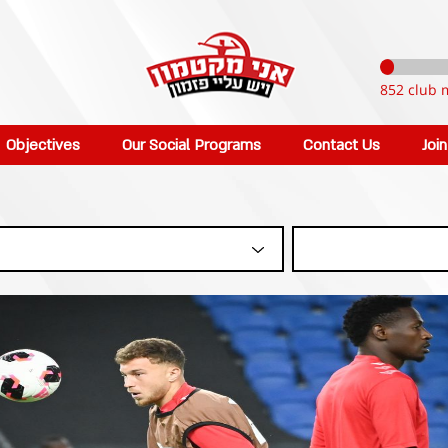
852 club 
Objectives
Our Social Programs
Contact Us
Joi