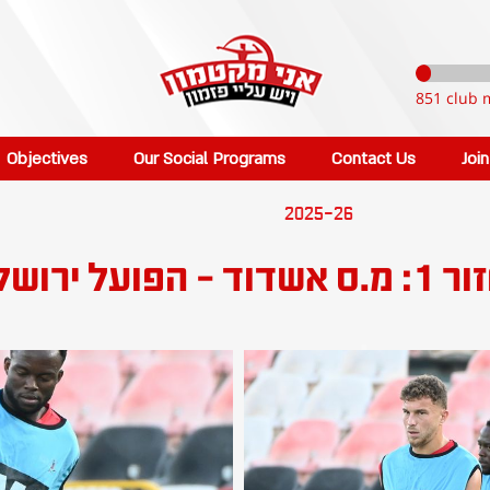
851 club 
Objectives
Our Social Programs
Contact Us
Joi
2025-26
 ירושלים