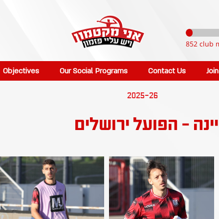
852 club 
Objectives
Our Social Programs
Contact Us
Joi
2025-26