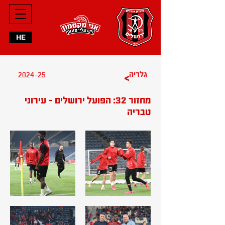
HE
2024-25
גלריה
>
מחזור 32: הפועל ירושלים - עירוני
טבריה