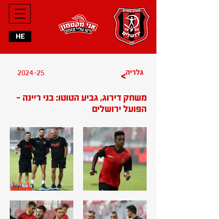
HE
2024-25
גלריה
>
משחק דירוג, גביע הטוטו: בני ריינה -
הפועל ירושלים