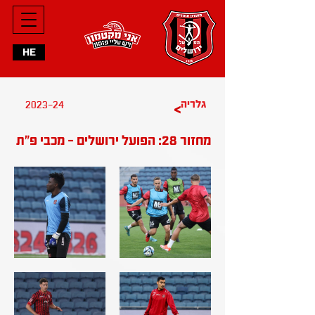
HE
2023-24
גלריה
>
מחזור 28: הפועל ירושלים - מכבי פ"ת