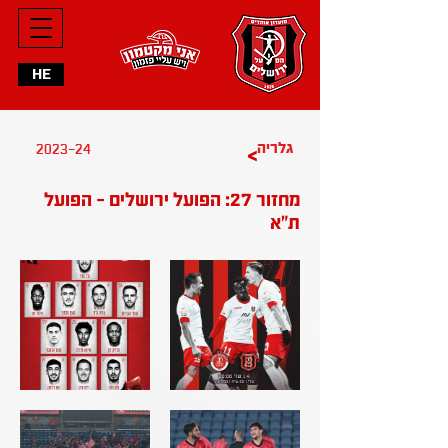
HE
2023-24
גלריה
>
מחזור 27: הפועל ירושלים - הפועל
ת"א