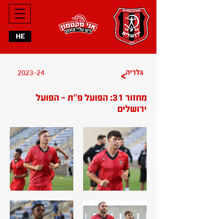
HE
2023-24
גלריה
>
מחזור 31: הפועל פ''ת - הפועל
ירושלים