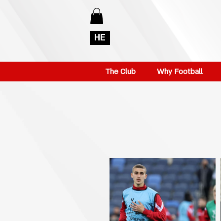
HE
The Club
Why Football