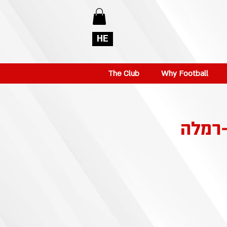
HE
The Club
Why Football
-רמלה