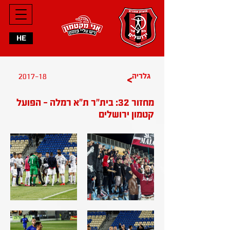
HE
2017-18
גלריה
>
מחזור 32: בית״ר ת״א רמלה - הפועל
קטמון ירושלים