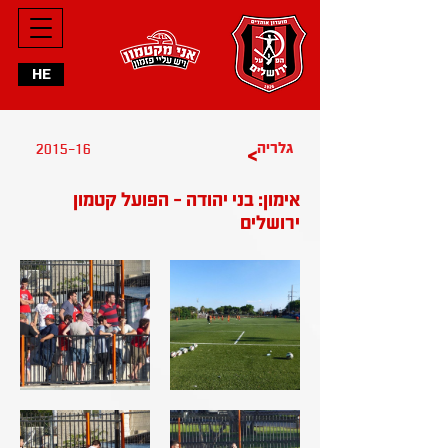
HE
2015-16
גלריה
>
אימון: בני יהודה - הפועל קטמון
ירושלים