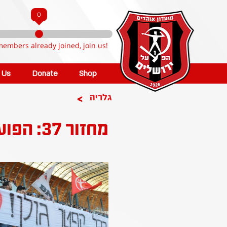
0
members already joined, join us!
n Us
Donate
Shop
>
גלריה
מחזור 37: הפועל קטמון ירושלים - הפועל אשקלון