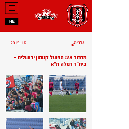
HE
2015-16
גלריה
>
מחזור 28: הפועל קטמון ירושלים -
בית"ר רמלה ת"א