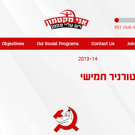
851 club 
Objectives
Our Social Programs
Contact Us
Joi
2013-14
ורניר חמישי