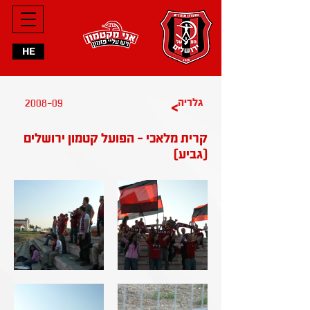
HE
2008-09
גלריה
>
קרית מלאכי - הפועל קטמון ירושלים
(גביע)