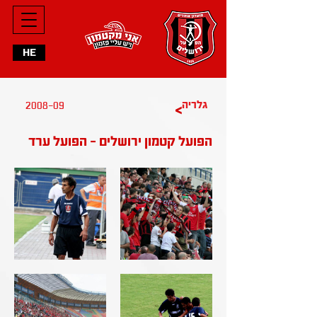
HE
2008-09
גלריה
>
הפועל קטמון ירושלים - הפועל ערד