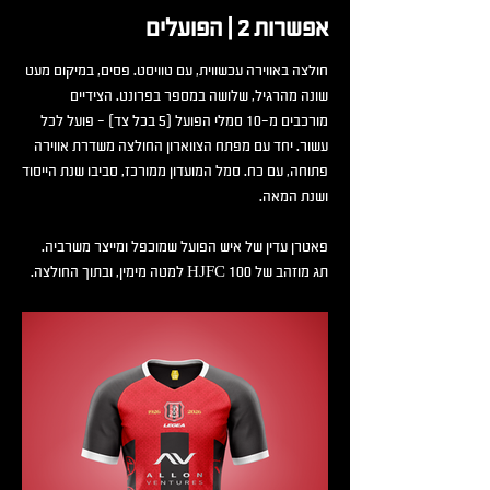
אפשרות 2 | הפועלים
חולצה באווירה עכשווית, עם טוויסט. פסים, במיקום מעט
שונה מהרגיל, שלושה במספר בפרונט. הצידיים
מורכבים מ-10 סמלי הפועל (5 בכל צד) - פועל לכל
עשור. יחד עם מפתח הצווארון החולצה משדרת אווירה
פתוחה, עם כח. סמל המועדון ממורכז, סביבו שנת הייסוד
ושנת המאה.
פאטרן עדין של איש הפועל שמוכפל ומייצר משרביה.
תג מוזהב של 100 HJFC למטה מימין, ובתוך החולצה.