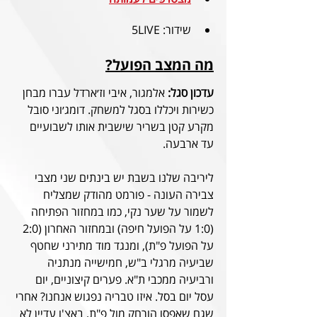
שידור: 5LIVE
מה המצב הפועל?
עדכון
סגל:
 אלמגור, איבי וז׳ארדל עברו מבחן 
כשירות ויכללו בסגל למשחק. דומג׳וני סובל 
מקרע קטן בשריר שישבית אותו לשבועיים 
עד ארבעה.
ליריבה שלנו בשבת יש בינתים שני מצבי 
צבירה העונה - פורמט מהודק שמצליח 
לשמור על שער נקי, כמו במחזור הפתיחה 
(1:0 על הפועל חיפה) ובמחזור האחרון (2:0 
על הפועל פ"ת), ומנגד מוד מתירני שחטף 
שביעיה מרגלי ב"ש, חמישייה מנתניה 
ורביעיה ממכבי ת"א. פערים קיצוניים, יום 
עסל יום בסל. איזו טבריה נפגוש אנחנו? אחרי 
שגם שאפסו הורחק מול פ"ת, באצ'ו עדיין לא 