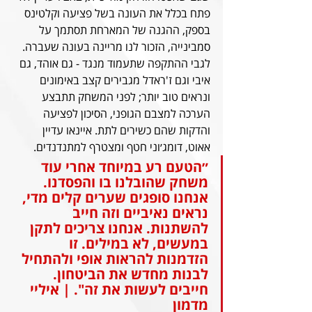
פתח בכלל את העונה בשל פציעה וקלטינס 
בספק, ההגנה של המארחת תסתמך על 
סמבינייה, הזכור לנו מריינה בעונה שעברה. 
לגבי ההתקפה שתעמוד מנגד - גם אוהד, גם 
איבי וגם ז'ראדל מגבירים קצב באימונים 
ונראים טוב יותר; לפני המשחק תתבצע 
הערכה למצבם הגופני, הסיכון לפציעה 
והדקות שהם כשירים לתת. איינאו עדיין 
אאוט, דומג׳וני חטף ומצטרף למתנדנדים.
״הטעם רע במיוחד אחרי עוד 
משחק שהובלנו בו והפסדנו. 
אנחנו סופגים שערים קלים מדי, 
נראים נאיביים וזה חייב 
להשתנות. אנחנו צריכים לתקן 
במעשים, לא במילים. זו 
הזדמנות להראות אופי ולהתחיל 
לבנות מחדש את הביטחון. 
חייבים לעשות את זה". | איליי 
מדמון