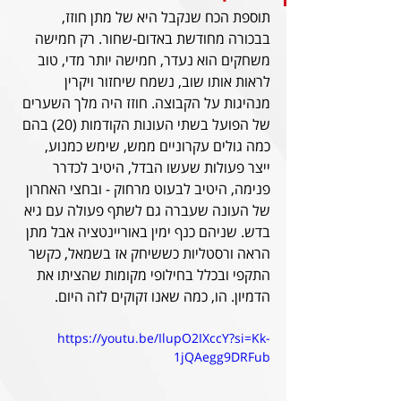
תוספת הכח שנקבל היא של מתן חוזז, 
בבכורה מחודשת באדום-שחור. רק חמישה 
משחקים הוא נעדר, חמישה יותר מדי, טוב 
לראות אותו שוב, נשמח שיחזור ויקרין 
מנהיגות על הקבוצה. חוזז היה מלך השערים 
של הפועל בשתי העונות הקודמות (20) בהם 
כמה גולים עקרוניים ממש, שימש כמנוע, 
ייצר פעולות שעשו הבדל, היטיב לכדרר 
פנימה, היטיב לבעוט מרחוק - ובחצי האחרון 
של העונה שעברה גם לשתף פעולה עם גיא 
בדש. שניהם כנף ימין באוריינטציה אבל מתן 
הראה ורסטליות כששיחק אז בשמאל, כקשר 
התקפי ובכלל בחילופי מקומות שהציתו את 
הדמיון. הו, כמה שאנו זקוקים לזה היום.
https://youtu.be/IlupO2IXccY?si=Kk-
1jQAegg9DRFub