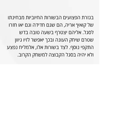
בגזרת הפצועים הבשורות החיוביות מבחינתו 
של קואץ׳ אריה, הם שגם חדידה וגם יאו חזרו 
לסגל. אליהם יצטרף בשעה טובה בדש 
שטרם שיחק העונה ובכך יאפשר לזיו גיוון 
התקפי נוסף. לצד בשורות אלו, אלמליח נפצע 
ולא יהיה בסגל הקבוצה למשחק הקרוב.
מאמן הקבוצה זיו אריה לקראת המשחק:
"אנחנו מגיעים למשחק נוסף 
בסדרת המשחקים הכי קשוחה 
שיש לליגה הזו להציע. ניצלנו 
את הפגרה הקצרה גם לטובת 
מנוחה וגם לתרגול האלמנטים 
שעבדו טוב יותר וטוב פחות עד 
עתה. עם החזרה של חדידה, 
בדש ויאו לסגל התמקדנו 
בהתאמות טקטיות שכולנו תקווה 